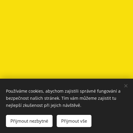
Používáme cookies, abychom zajistili správné fungování a
Obrázky poskytl
Pexels
bezpečnost našich stránek. Tím vám můžeme zajistit tu
Vytvořeno službou
Webnode
Cookies
nejlepší zkušenost při jejich návštěvě.
Jazyky
Přijmout nezbytné
Přijmout vše
Čeština
Slovenčina