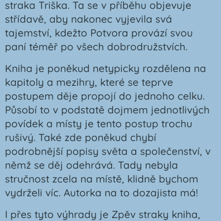
straka Triška. Ta se v příběhu objevuje
střídavě, aby nakonec vyjevila svá
tajemství, kdežto Potvora provází svou
paní téměř po všech dobrodružstvích.
Kniha je poněkud netypicky rozdělena na
kapitoly a mezihry, které se teprve
postupem děje propojí do jednoho celku.
Působí to v podstatě dojmem jednotlivých
povídek a místy je tento postup trochu
rušivý. Také zde poněkud chybí
podrobnější popisy světa a společenství, v
němž se děj odehrává. Tady nebyla
stručnost zcela na místě, klidně bychom
vydrželi víc. Autorka na to dozajista má!
I přes tyto výhrady je Zpěv straky kniha,