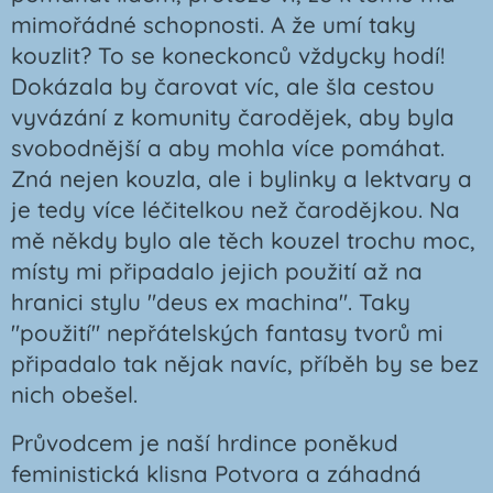
mimořádné schopnosti. A že umí taky
kouzlit? To se koneckonců vždycky hodí!
Dokázala by čarovat víc, ale šla cestou
vyvázání z komunity čarodějek, aby byla
svobodnější a aby mohla více pomáhat.
Zná nejen kouzla, ale i bylinky a lektvary a
je tedy více léčitelkou než čarodějkou. Na
mě někdy bylo ale těch kouzel trochu moc,
místy mi připadalo jejich použití až na
hranici stylu "deus ex machina". Taky
"použití" nepřátelských fantasy tvorů mi
připadalo tak nějak navíc, příběh by se bez
nich obešel.
Průvodcem je naší hrdince poněkud
feministická klisna Potvora a záhadná