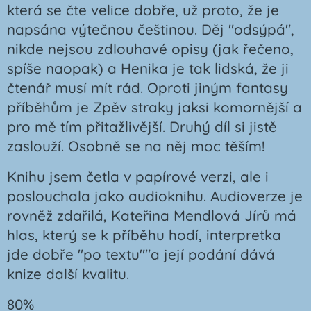
která se čte velice dobře, už proto, že je
napsána výtečnou češtinou. Děj "odsýpá",
nikde nejsou zdlouhavé opisy (jak řečeno,
spíše naopak) a Henika je tak lidská, že ji
čtenář musí mít rád. Oproti jiným fantasy
příběhům je Zpěv straky jaksi komornější a
pro mě tím přitažlivější. Druhý díl si jistě
zaslouží. Osobně se na něj moc těším!
Knihu jsem četla v papírové verzi, ale i
poslouchala jako audioknihu. Audioverze je
rovněž zdařilá, Kateřina Mendlová Jírů má
hlas, který se k příběhu hodí, interpretka
jde dobře "po textu""a její podání dává
knize další kvalitu.
80%