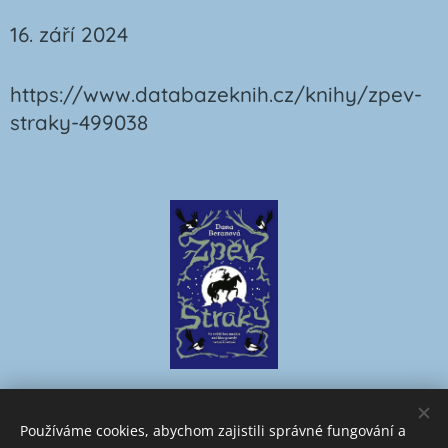
16. září 2024
https://www.databazeknih.cz/knihy/zpev-
straky-499038
Používáme cookies, abychom zajistili správné fungování a
Obrázky poskytl
Pexels