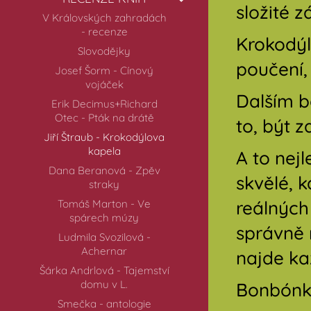
složité 
V Královských zahradách
- recenze
Krokodýl
Slovodějky
poučení,
Josef Šorm - Cínový
vojáček
Dalším b
Erik Decimus+Richard
Otec - Pták na drátě
to, být 
Jiří Štraub - Krokodýlova
kapela
A to nej
Dana Beranová - Zpěv
skvělé, k
straky
reálných 
Tomáš Marton - Ve
spárech múzy
správně 
Ludmila Svozilová -
Achernar
najde ka
Šárka Andrlová - Tajemství
domu v L.
Bonbónke
Smečka - antologie