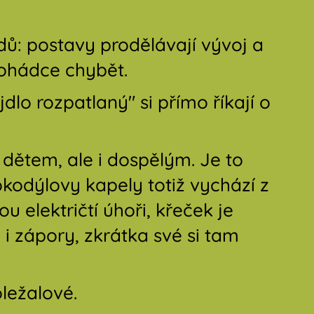
dů: postavy prodělávají vývoj a
pohádce chybět.
lo rozpatlaný" si přímo říkají o
 dětem, ale i dospělým. Je to
rokodýlovy kapely totiž vychází z
u električtí úhoři, křeček je
 zápory, zkrátka své si tam
ležalové.