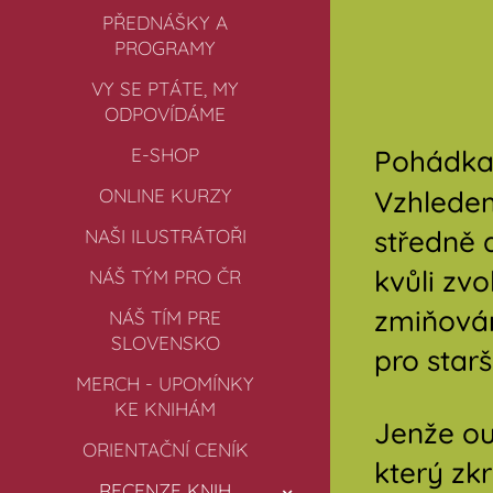
PŘEDNÁŠKY A
PROGRAMY
VY SE PTÁTE, MY
ODPOVÍDÁME
E-SHOP
Pohádka,
ONLINE KURZY
Vzhledem
středně 
NAŠI ILUSTRÁTOŘI
kvůli zv
NÁŠ TÝM PRO ČR
zmiňován
NÁŠ TÍM PRE
SLOVENSKO
pro starší
MERCH - UPOMÍNKY
KE KNIHÁM
Jenže ou
ORIENTAČNÍ CENÍK
který zk
RECENZE KNIH