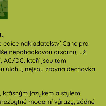
.
e edice nakladatelství Canc pro
píše nepohádkovou drsárnu, už
, AC/DC, kteří jsou tam
ou úlohu, nejsou zrovna dechovka
, krásným jazykem a stylem,
 nezbytné moderní výrazy, žádné