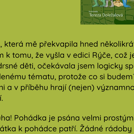
 která mě překvapila hned několikrát
 k tomu, že vyšla v edici Rýče, což j
drsné děti, očekávala jsem logicky s
olenému tématu, protože co si budem´
i a v příběhu hrají (nejen) významn
.
ha! Pohádka je psána velmi prostým
rátka k pohádce patří. Žádné rádoby