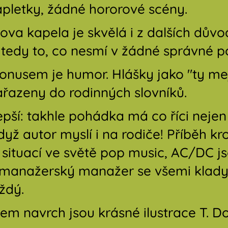
zápletky, žádné hororové scény.
ova kapela je skvělá i z dalších důvo
 tedy to, co nesmí v žádné správné 
onusem je humor. Hlášky jako "ty mejd
zařazeny do rodinných slovníků.
lepší: takhle pohádka má co říci nejen
dyž autor myslí i na rodiče! Příběh k
situací ve světě pop music, AC/DC jso
manažerský manažer se všemi klady i
ždý.
m navrch jsou krásné ilustrace T. Do