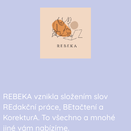
REBEKA vznikla složením slov
REdakční práce, BEtačtení a
KorekturA. To všechno a mnohé
jiné vám nabízíme.