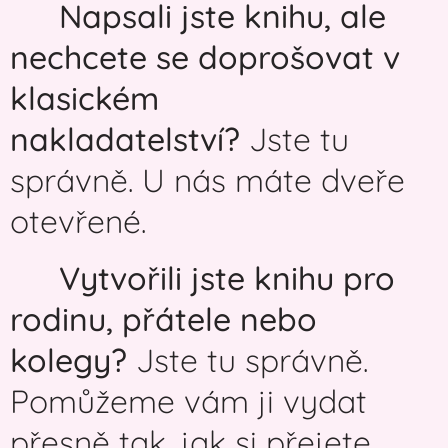
📘
Napsali jste knihu, ale
nechcete se doprošovat v
klasickém
nakladatelství?
Jste tu
správně. U nás máte dveře
otevřené.
👨‍👩‍👧‍👦
Vytvořili jste knihu pro
rodinu, přátele nebo
kolegy?
Jste tu správně.
Pomůžeme vám ji vydat
přesně tak, jak si přejete.