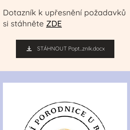
Dotazník k upřesnění požadavků
si stáhněte
ZDE
STÁHNOUT Popt...zník.docx