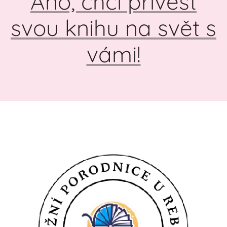
Ano, chci přivést
svou knihu na svět s
vámi!