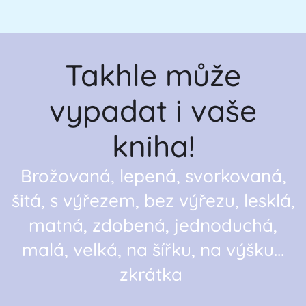
Takhle může
vypadat i vaše
kniha!
Brožovaná, lepená, svorkovaná,
šitá, s výřezem, bez výřezu, lesklá,
matná, zdobená, jednoduchá,
malá, velká, na šířku, na výšku...
zkrátka