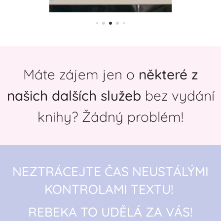
Máte zájem jen o
některé z
našich dalších služeb
bez vydání
knihy
? Žádný problém!
NEZTRÁCEJTE ČAS NEUSTÁLÝMI
KONTROLAMI TEXTU!
REBEKA TO UDĚLÁ ZA VÁS!