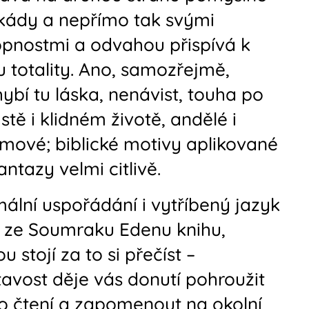
kády a nepřímo tak svými
pnostmi a odvahou přispívá k
 totality. Ano, samozřejmě,
ybí tu láska, nenávist, touha po
tě i klidném životě, andělé i
mové; biblické motivy aplikované
antazy velmi citlivě.
ální uspořádání i vytříbený jazyk
 ze Soumraku Edenu knihu,
ou stojí za to si přečíst –
avost děje vás donutí pohroužit
o čtení a zapomenout na okolní