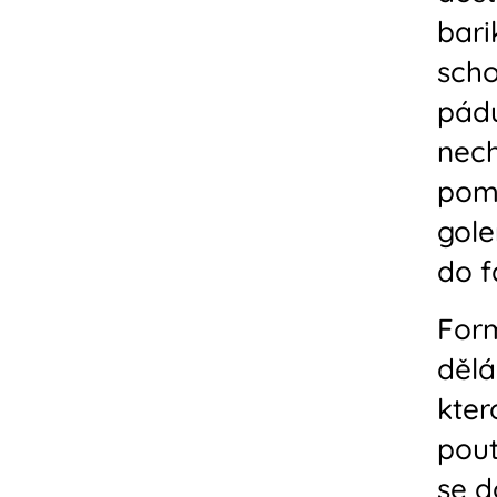
bari
scho
pádu
nech
poms
gole
do f
Form
dělá
kter
pout
se d