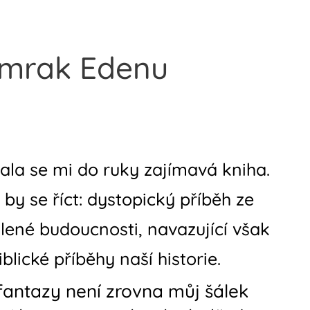
umrak Edenu
ala se mi do ruky zajímavá kniha.
 by se říct: dystopický příběh ze
lené budoucnosti, navazující však
iblické příběhy naší historie.
fantazy není zrovna můj šálek