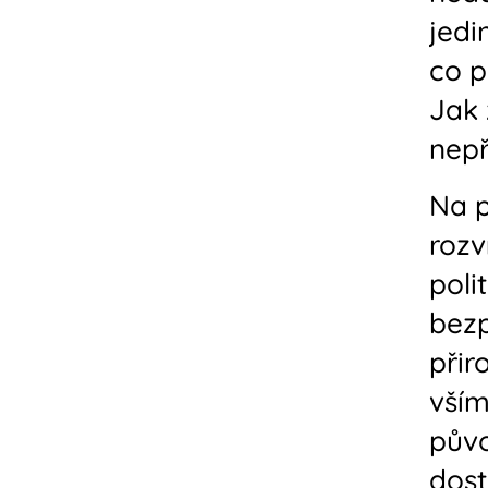
jedi
co p
Jak 
nepř
Na p
rozv
poli
bezp
přir
vším
půvo
dost