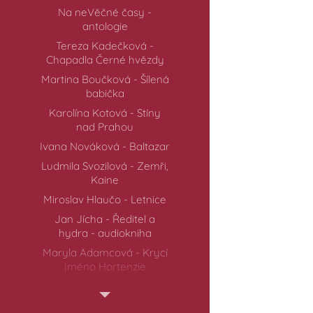
Na neVěčné časy -
antologie
Tereza Kadečková -
Chapadla Černé hvězdy
Martina Boučková - Šílená
babička
Karolína Kotová - Stíny
nad Prahou
Ivana Nováková - Baltazar
Ludmila Svozilová - Zemři,
Kaine
Miroslav Hlaučo - Letnice
Jan Jícha - Ředitel a
hydra - audiokniha
Maryla Adamcová - Krycí
jméno Hortenzie
Maryla Adamcová - Hra
tety Hortenzie