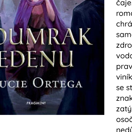
čaje
romá
chrá
sama
zdro
voda
prav
viní
se s
znak
zatý
osoč
nedů