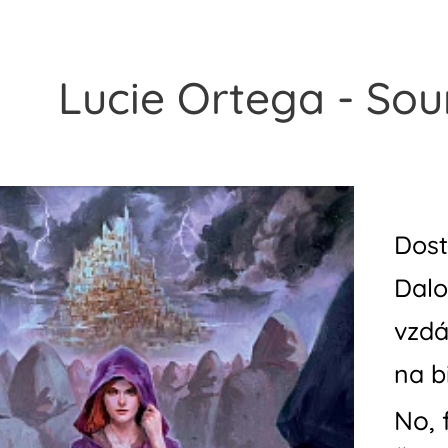
Lucie Ortega - So
Dost
Dalo
vzdá
na b
No, 