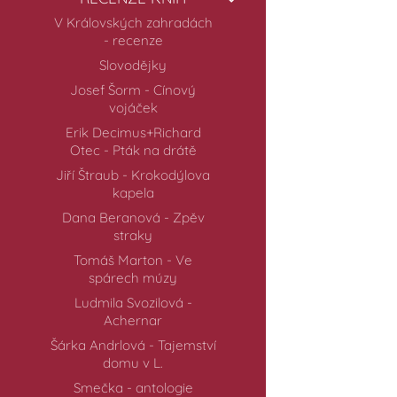
V Královských zahradách
- recenze
Slovodějky
Josef Šorm - Cínový
vojáček
Erik Decimus+Richard
Otec - Pták na drátě
Jiří Štraub - Krokodýlova
kapela
Dana Beranová - Zpěv
straky
Tomáš Marton - Ve
spárech múzy
Ludmila Svozilová -
Achernar
Šárka Andrlová - Tajemství
domu v L.
Smečka - antologie