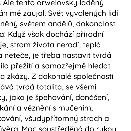
. Ale tento orwelovsky laděný
n mě zaujal. Svět vyvolených lidí
něný světem andělů, dokonalost
! Když však dochází přírodní
je, strom života nerodí, teplá
 neteče, je třeba nastavit tvrdá
ila přežití a samozřejmě hledat
ka zkázy. Z dokonalé společnosti
tává tvrdá totalita, se všemi
y, jako je špehování, donášení,
kání a věznění s mučením,
ování, všudypřítomný strach a
věra. Moc soustředěná do rukou