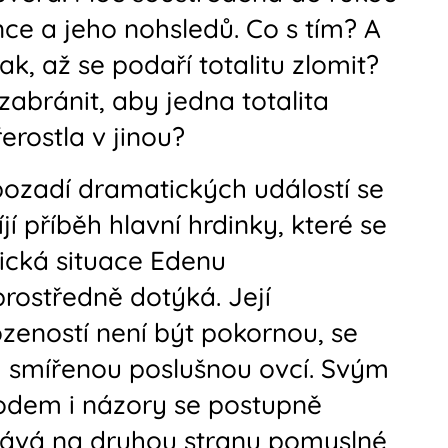
nce a jeho nohsledů. Co s tím? A
ak, až se podaří totalitu zlomit?
zabránit, aby jedna totalita
erostla v jinou?
ozadí dramatických událostí se
íjí příběh hlavní hrdinky, které se
tická situace Edenu
rostředně dotýká. Její
ozeností není být pokornou, se
 smířenou poslušnou ovcí. Svým
dem i názory se postupně
ává na druhou stranu pomyslné