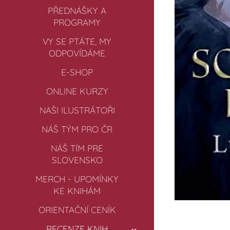
PŘEDNÁŠKY A
PROGRAMY
VY SE PTÁTE, MY
ODPOVÍDÁME
E-SHOP
ONLINE KURZY
NAŠI ILUSTRÁTOŘI
NÁŠ TÝM PRO ČR
NÁŠ TÍM PRE
SLOVENSKO
MERCH - UPOMÍNKY
KE KNIHÁM
ORIENTAČNÍ CENÍK
RECENZE KNIH