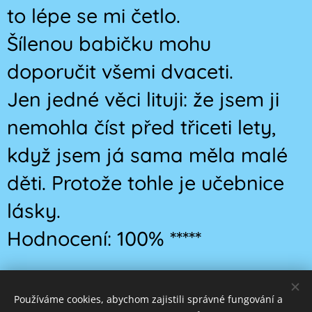
to lépe se mi četlo.
Šílenou babičku mohu
doporučit všemi dvaceti.
Jen jedné věci lituji: že jsem ji
nemohla číst před třiceti lety,
když jsem já sama měla malé
děti. Protože tohle je učebnice
lásky.
Hodnocení: 100% *****
Používáme cookies, abychom zajistili správné fungování a
Obrázky poskytl
Pexels