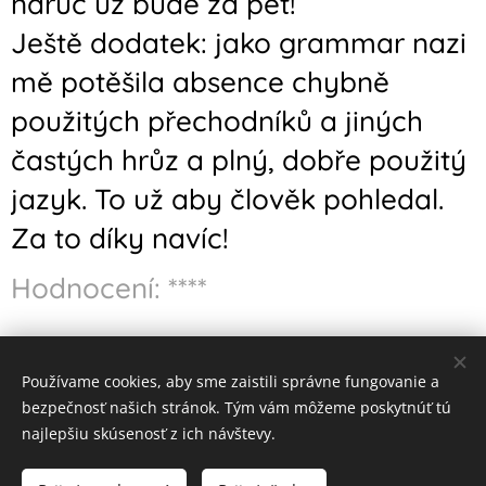
náruč už bude za pět!
Ještě dodatek: jako grammar nazi
mě potěšila absence chybně
použitých přechodníků a jiných
častých hrůz a plný, dobře použitý
jazyk. To už aby člověk pohledal.
Za to díky navíc!
Hodnocení: ****
Používame cookies, aby sme zaistili správne fungovanie a
Obrázky poskytl
Pexels
bezpečnosť našich stránok. Tým vám môžeme poskytnúť tú
Vytvořeno službou
Webnode
Cookies
najlepšiu skúsenosť z ich návštevy.
Jazyky