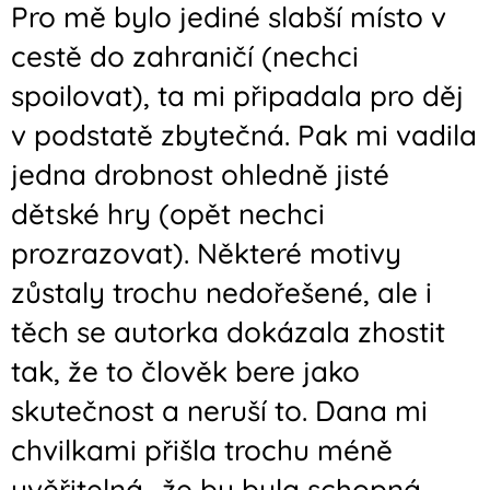
Pro mě bylo jediné slabší místo v
cestě do zahraničí (nechci
spoilovat), ta mi připadala pro děj
v podstatě zbytečná. Pak mi vadila
jedna drobnost ohledně jisté
dětské hry (opět nechci
prozrazovat). Některé motivy
zůstaly trochu nedořešené, ale i
těch se autorka dokázala zhostit
tak, že to člověk bere jako
skutečnost a neruší to. Dana mi
chvilkami přišla trochu méně
uvěřitelná.. že by byla schopná