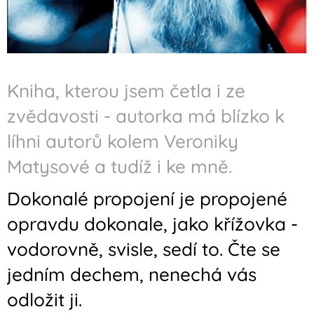
Kniha, kterou jsem četla i ze
zvědavosti - autorka má blízko k
líhni autorů kolem Veroniky
Matysové a tudíž i ke mně.
Dokonalé propojení je propojené
opravdu dokonale, jako křížovka -
vodorovně, svisle, sedí to. Čte se
jedním dechem, nenechá vás
odložit ji.