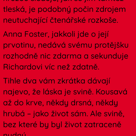
tleská, je podobný počin zdrojem
neutuchající čtenářské rozkoše.
Anna Foster, jakkoli jde o její
prvotinu, nedává svému protějšku
rozhodně nic zdarma a sekunduje
Richardovi víc než zdatně.
Tihle dva vám zkrátka dávají
najevo, že láska je svině. Kousavá
až do krve, někdy drsná, někdy
hrubá – jako život sám. Ale svině,
bez které by byl život zatraceně
nudný.