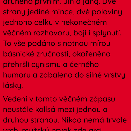
druhého prvním. Jin a jang. Dvě
strany jediné mince, dvě poloviny
jednoho celku v nekonečném
věčném rozhovoru, boji i splynutí.
To vše podáno s notnou mírou
básnické zručnosti, okořeněno
přehršlí cynismu a černého
humoru a zabaleno do silné vrstvy
lásky.
Vedení v tomto věčném zápasu
neustále kolísá mezi jednou a
druhou stranou. Nikdo nemá trvale
vrch, mužský prvek zde arci