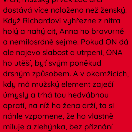
dostává více naloženo než ženský.
Když Richardovi vyhřezne z nitra
holý a nahý cit, Anna ho bravurně
a nemilosrdně sejme. Pokud ON dá
ale najevo slabost a utrpení, ONA
ho utěší, byť svým poněkud
drsným způsobem. A v okamžicích,
kdy má mužský element zaječí
úmysly a trhá tou hedvábnou
opratí, na níž ho žena drží, ta si
náhle vzpomene, že ho vlastně
miluje a zlehýnka, bez přiznání