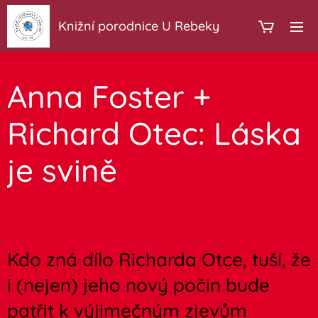
Knižní porodnice U Rebeky
Anna Foster +
Richard Otec: Láska
je svině
Kdo zná dílo Richarda Otce, tuší, že
i (nejen) jeho nový počin bude
patřit k výjimečným zjevům