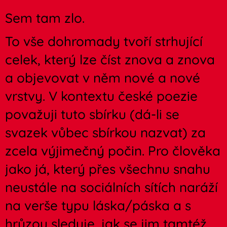
Sem tam zlo.
To vše dohromady tvoří strhující
celek, který lze číst znova a znova
a objevovat v něm nové a nové
vrstvy. V kontextu české poezie
považuji tuto sbírku (dá-li se
svazek vůbec sbírkou nazvat) za
zcela výjimečný počin. Pro člověka
jako já, který přes všechnu snahu
neustále na sociálních sítích naráží
na verše typu láska/páska a s
hrůzou sleduje, jak se jim tamtéž